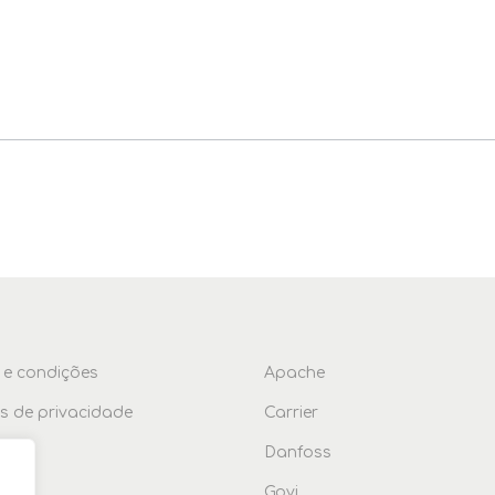
 e condições
Apache
as de privacidade
Carrier
ções
Danfoss
Govi