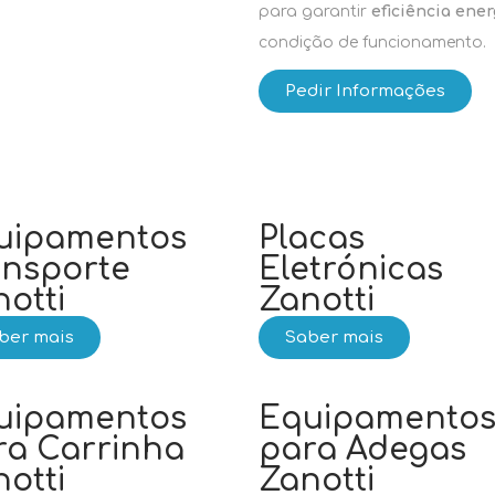
para garantir
eficiência ener
condição de funcionamento.
Pedir Informações
uipamentos
Placas
ansporte
Eletrónicas
otti
Zanotti
ber mais
Saber mais
uipamentos
Equipamento
ra Carrinha
para Adegas
otti
Zanotti