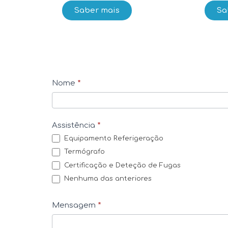
Saber mais
Sa
C
Nome
*
o
n
Assistência
*
t
Equipamento Referigeração
a
Termógrafo
c
Certificação e Deteção de Fugas
t
Nenhuma das anteriores
o
s
Mensagem
*