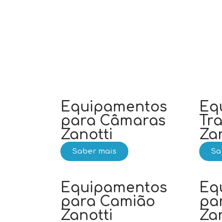
Equipamentos
Eq
para Câmaras
Tr
Zanotti
Zan
Saber mais
Sa
Equipamentos
Eq
para Camião
pa
Zanotti
Zan