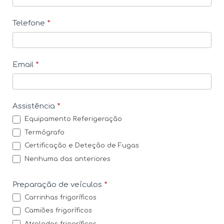
n
Telefone
*
t
a
c
Email
*
t
o
s
Assistência
*
Equipamento Referigeração
Termógrafo
Certificação e Deteção de Fugas
Nenhuma das anteriores
Preparação de veículos
*
Carrinhas frigoríficos
Camiões frigoríficos
Atrelados frigoríficos