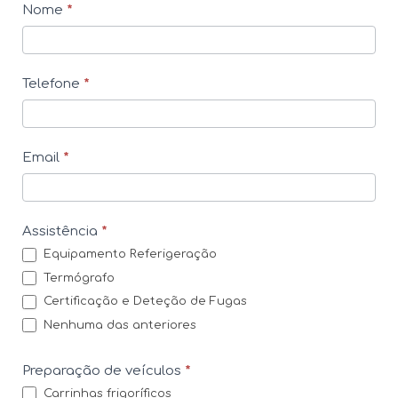
C
Nome
*
o
n
Telefone
*
t
a
c
Email
*
t
o
s
Assistência
*
Equipamento Referigeração
Termógrafo
Certificação e Deteção de Fugas
Nenhuma das anteriores
Preparação de veículos
*
Carrinhas frigoríficos