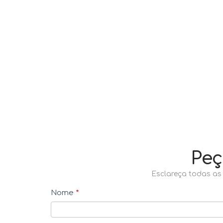
Peç
Esclareça todas as
C
Nome
*
o
n