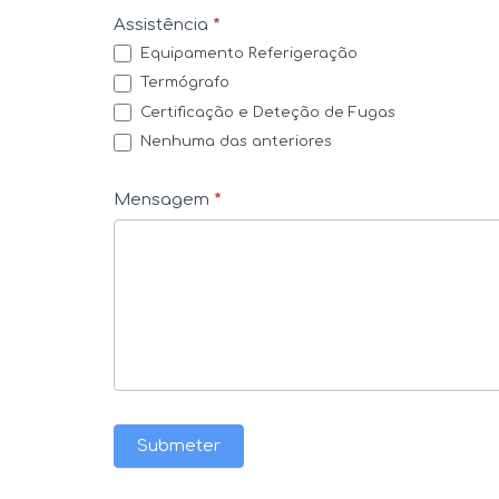
Assistência
*
t
Equipamento Referigeração
a
Termógrafo
c
Certificação e Deteção de Fugas
t
Nenhuma das anteriores
o
s
Mensagem
*
Submeter