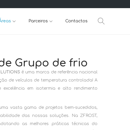
Áreas
Parceiros
Contactos
de Grupo de frio
OLUTIONS
é uma marca de referência nacional
ão de veículos de temperatura controlada! A
excelência em isotermia e alto rendimento
uma vasta gama de projetos bem-sucedidos,
iabilidade das nossas soluções. Na ZFROST,
adotando as melhores práticas técnicas do