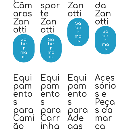
Câm
spor
Zan
da
aras
te
otti
Zan
Zan
Zan
otti
Sa
otti
otti
be
Sa
r
be
ma
Sa
Sa
r
is
be
be
ma
r
r
is
ma
ma
is
is
Equi
Equi
Equi
Aces
pam
pam
pam
sório
ento
ento
ento
s e
s
s
s
Peça
para
para
para
s da
Cami
Carr
Ade
mar
ão
inha
gas
ca