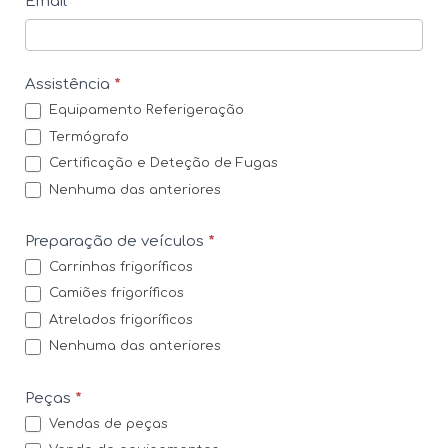
Email
*
t
o
s
Assistência
*
Equipamento Referigeração
Termógrafo
Certificação e Deteção de Fugas
Nenhuma das anteriores
Preparação de veículos
*
Carrinhas frigoríficos
Camiões frigoríficos
Atrelados frigoríficos
Nenhuma das anteriores
Peças
*
Vendas de peças