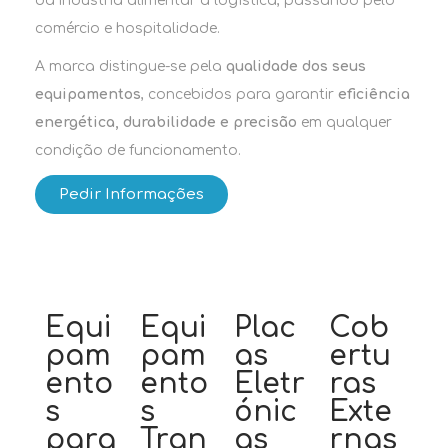
da indústria alimentar à logística, passando pelo
comércio e hospitalidade.
A marca distingue-se pela
qualidade dos seus
equipamentos
, concebidos para garantir
eficiência
energética, durabilidade e precisão
em qualquer
condição de funcionamento.
Pedir Informações
Equi
Equi
Plac
Cob
pam
pam
as
ertu
ento
ento
Eletr
ras
s
s
ónic
Exte
para
Tran
as
rnas