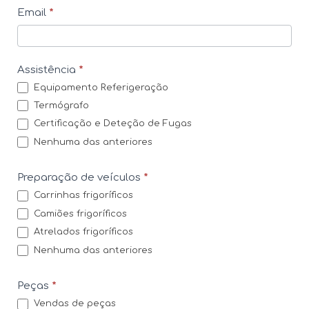
Email
*
t
o
s
Assistência
*
Equipamento Referigeração
Termógrafo
Certificação e Deteção de Fugas
Nenhuma das anteriores
Preparação de veículos
*
Carrinhas frigoríficos
Camiões frigoríficos
Atrelados frigoríficos
Nenhuma das anteriores
Peças
*
Vendas de peças