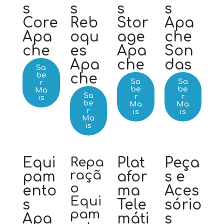
s
s
s
s
Core
Reb
Stor
Apa
Apa
oqu
age
che
che
es
Apa
Son
Apa
che
das
Sa
be
che
Sa
Sa
r
be
be
Ma
Sa
r
r
is
be
Ma
Ma
r
is
is
Ma
is
Equi
Repa
Plat
Peça
raçã
pam
afor
s e
o
ento
ma
Aces
Equi
s
Tele
sório
pam
Apa
máti
s