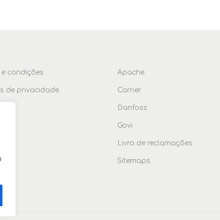
 e condições
Apache
as de privacidade
Carrier
ções
Danfoss
Govi
Livro de reclamações
m
Sitemaps