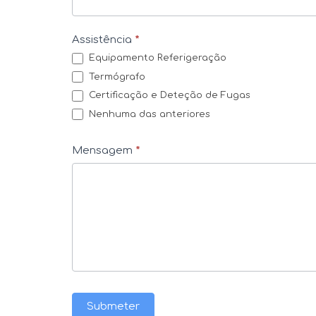
o
n
Assistência
*
t
Equipamento Referigeração
a
Termógrafo
c
Certificação e Deteção de Fugas
t
Nenhuma das anteriores
o
s
Mensagem
*
Submeter