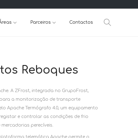
Áreas
Parceiros
Contactos
tos Reboques
e. A ZFrost, integrada no GrupoFrost,
para a monitorização de transporte
pelo Apache Termógrafo 4.0, um equipamento
registar e controlar as condições de frio
 mercadorias perecíveis.
plataforma telemática Apache permite o