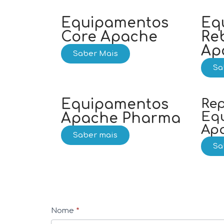
Equipamentos
Eq
Core Apache
Re
Ap
Saber Mais
Sa
Equipamentos
Re
Eq
Apache Pharma
Ap
Saber mais
Sa
C
Nome
*