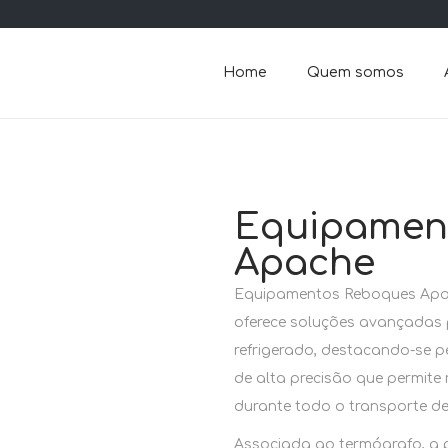
Home
Quem somos
Equipamen
Apache
Equipamentos Reboques Apach
oferece soluções avançadas 
refrigerado, destacando-se 
de alta precisão que permite 
durante todo o transporte de
Associada ao termógrafo, a 