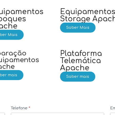
uipamentos
Equipamento
boques
Storage Apac
ache
Saber Mais
ber Mais
paração
Plataforma
uipamentos
Telemática
ache
Apache
ber mais
Saber mais
Telefone
*
Em