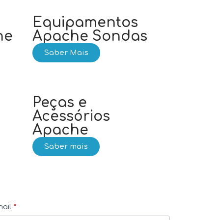
s
Equipamentos
he
Apache Sondas
Saber Mais
Peças e
Acessórios
Apache
Saber mais
ail
*