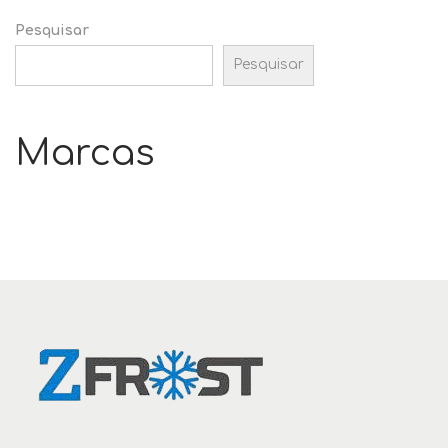
n
i
Pesquisar
o
Pesquisar
n
Marcas