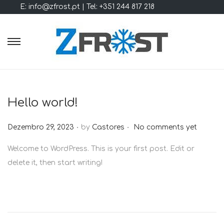
E: info@zfrost.pt | Tel: +351 244 817 218
S
S
k
k
i
i
p
p
Hello world!
t
t
o
o
.
.
P
Dezembro 29, 2023
by
Castores
No comments yet
n
c
o
a
o
Welcome to WordPress. This is your first post. Edit or
s
v
n
delete it, then start writing!
t
i
t
e
g
e
d
a
n
o
t
t