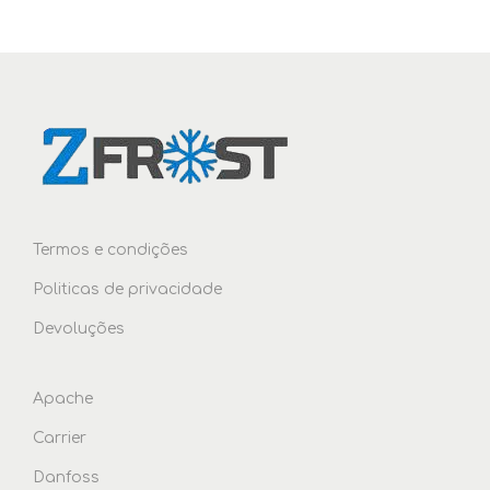
i
o
n
Termos e condições
Politicas de privacidade
Devoluções
Apache
Carrier
Danfoss