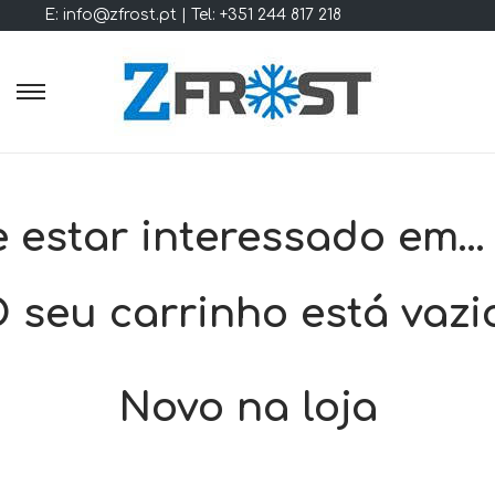
E: info@zfrost.pt | Tel: +351 244 817 218
S
S
k
k
i
i
p
p
 estar interessado em…
t
t
o
o
n
c
 seu carrinho está vazi
a
o
v
n
i
t
Novo na loja
g
e
a
n
t
t